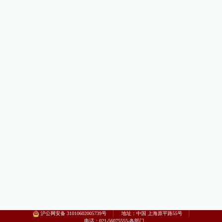
沪公网安备 31010602005739号
地址：中国 上海原平路55号
电话：021-56075555-各部门