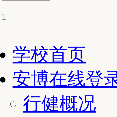
学校首页
安博在线登
行健概况