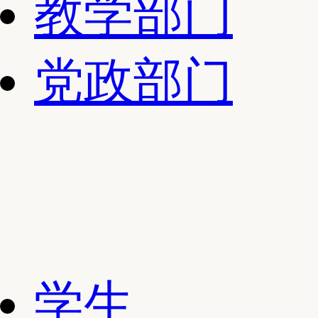
教学部门
党政部门
学生