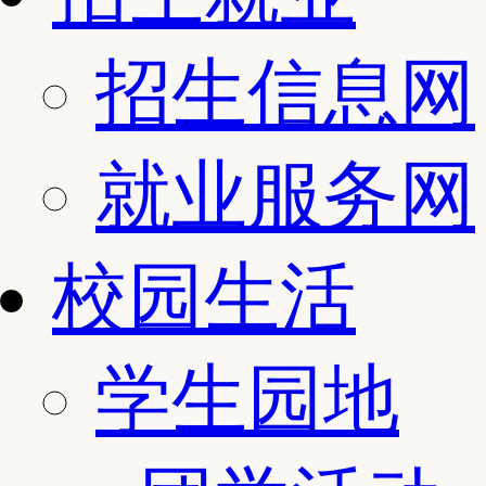
招生信息网
就业服务网
校园生活
学生园地