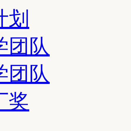
计划
学团队
学团队
丁奖